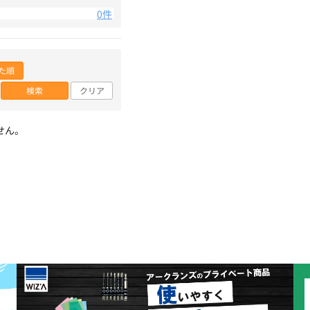
0件
た順
検索
クリア
せん。