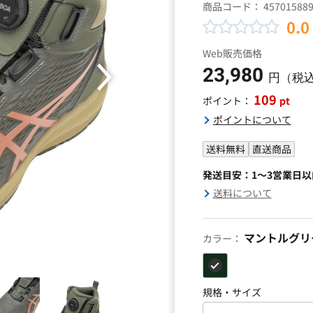
商品コード：
45701588
0.0
Web販売価格
23,980
円（税
109
pt
ポイント：
ポイントについて
送料無料
直送商品
発送目安：1～3営業日
送料について
マントルグリ
カラー：
規格・サイズ