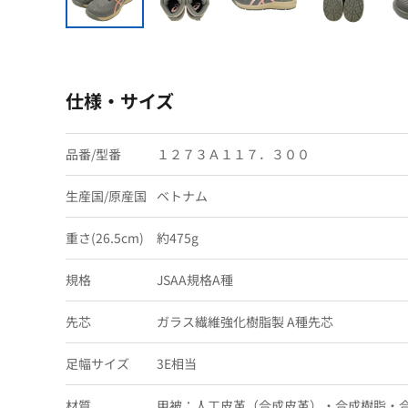
仕様・サイズ
品番/型番
１２７３Ａ１１７．３００
生産国/原産国
ベトナム
重さ(26.5cm)
約475g
規格
JSAA規格A種
先芯
ガラス繊維強化樹脂製 A種先芯
足幅サイズ
3E相当
材質
甲被：人工皮革（合成皮革）・合成樹脂・