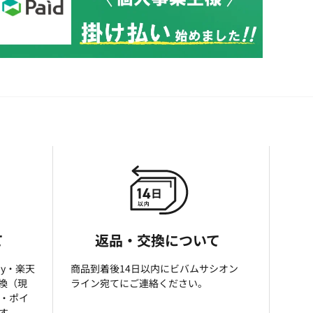
て
返品・交換について
ay・楽天
商品到着後14日以内にビバムサシオン
引換（現
ライン宛てにご連絡ください。
済・ポイ
す。