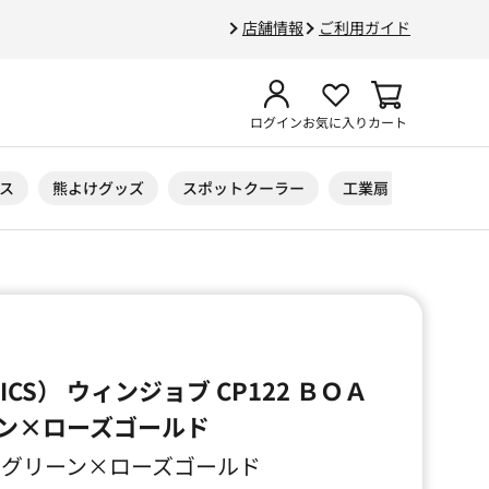
店舗情報
ご利用ガイド
ログイン
お気に入り
カート
ス
熊よけグッズ
スポットクーラー
工業扇
ニトリル
CS） ウィンジョブ CP122 ＢＯＡ
ン×ローズゴールド
マントルグリーン×ローズゴールド