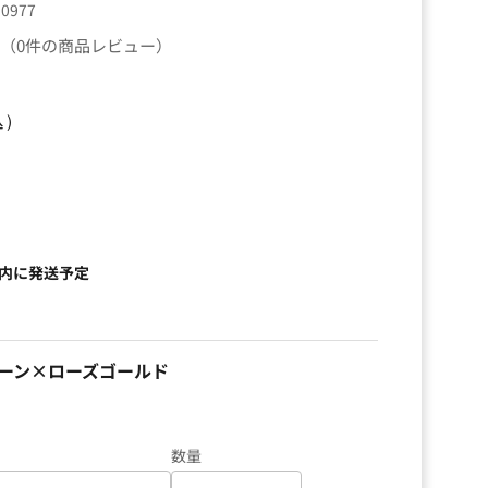
90977
（0件の商品レビュー）
込）
以内に発送予定
ーン×ローズゴールド
数量