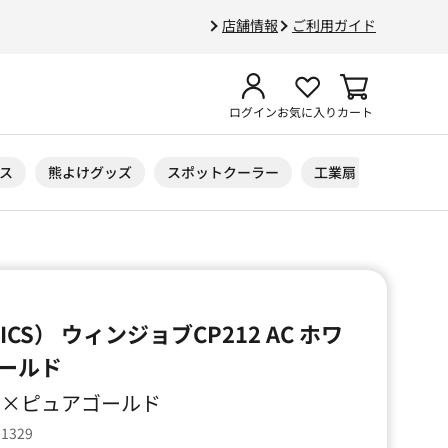
店舗情報
ご利用ガイド
ログイン
お気に入り
カート
ス
熊よけグッズ
スポットクーラー
工業扇
ニトリル
CS） ウィンジョブCP212 AC ホワ
ールド
ワイト×ピュアゴールド
51329