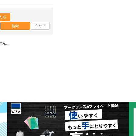
た順
検索
クリア
せん。