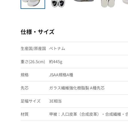
仕様・サイズ
生産国/原産国
ベトナム
重さ(26.5cm)
約445g
規格
JSAA規格A種
先芯
ガラス繊維強化樹脂製 A種先芯
足幅サイズ
3E相当
材質
甲被：人口皮革（合成皮革）・合成繊維・