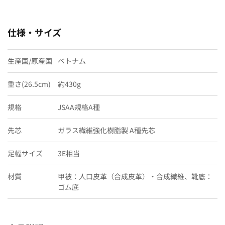
仕様・サイズ
生産国/原産国
ベトナム
重さ(26.5cm)
約430g
規格
JSAA規格A種
先芯
ガラス繊維強化樹脂製 A種先芯
足幅サイズ
3E相当
材質
甲被：人口皮革（合成皮革）・合成繊維、靴底：
ゴム底