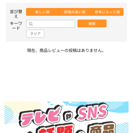
並び替
新しい順
評価の高い順
参考になった順
え
キーワ
検索
ード
クリア
現在、商品レビューの投稿はありません。