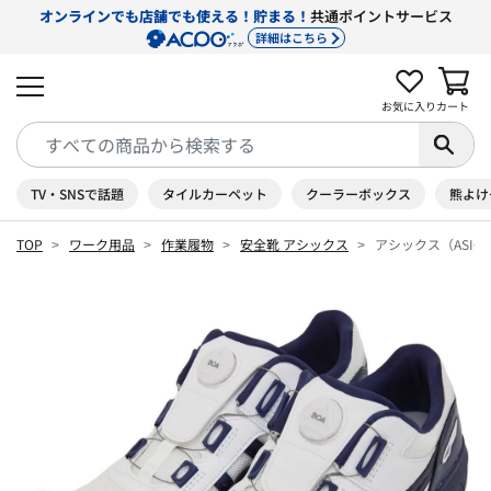
オンラインでも店舗でも使える！貯まる！
共通ポイントサービス
詳細はこちら
お気に入り
カート
TV・SNSで話題
タイルカーペット
クーラーボックス
熊よけ
TOP
ワーク用品
作業履物
安全靴 アシックス
アシックス（ASICS