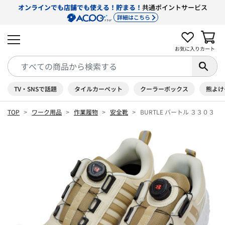
オンラインでも店舗でも使える！貯まる！
共通ポイントサービス
詳細はこちら
お気に入り
カート
TV・SNSで話題
タイルカーペット
クーラーボックス
熊よけ
TOP
ワーク用品
作業履物
安全靴
BURTLE バートル ３３０３