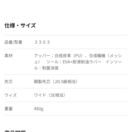
仕様・サイズ
品番/型番
３３０３
素材
アッパー：合成皮革（PU）、合成繊維（メッシ
ュ） ソール：EVA+耐滑耐油ラバー インソー
ル：制菌消臭
先芯
鋼製先芯（JIS S級相当）
ウィズ
ワイド（3E相当）
重量
480g