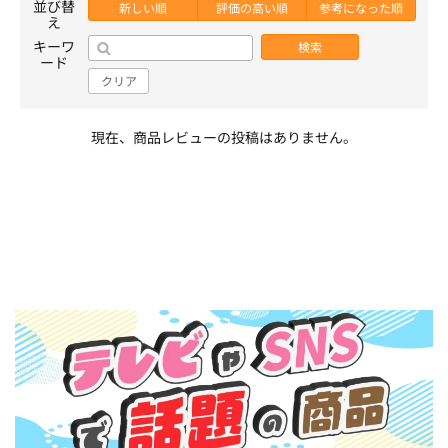
並び替
新しい順
評価の高い順
参考になった順
え
キーワ
検索
ード
クリア
現在、商品レビューの投稿はありません。