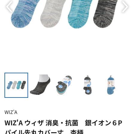
WIZ'A
WIZ'A ウィザ 消臭・抗菌 銀イオン６P
パイル先丸カバー丈 杢柄