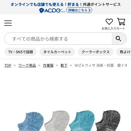
オンラインでも店舗でも使える！貯まる！
共通ポイントサービス
詳細はこちら
お気に入り
カート
TV・SNSで話題
タイルカーペット
クーラーボックス
熊よけ
TOP
ワーク用品
作業服
靴下
WIZ'A ウィザ 消臭・抗菌 銀イ