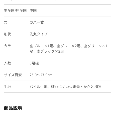
生産国/原産国
中国
丈
カバー丈
形状
先丸タイプ
カラー
杢ブルー×1足、杢グレー×2足、杢グリーン×1
足、杢ブラック×2足
入数
6足組
サイズ目安
25.0〜27.0cm
生地
パイル生地、破れにくいつま先・かかと補強
商品説明