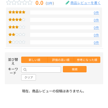
0.0
商品レビューを書く
（
0件
）
0件
0件
0件
0件
0件
並び替
新しい順
評価の高い順
参考になった順
え
キーワ
検索
ード
クリア
現在、商品レビューの投稿はありません。