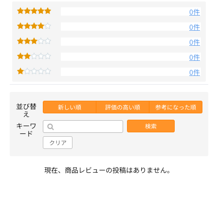
0件
0件
0件
0件
0件
並び替
新しい順
評価の高い順
参考になった順
え
キーワ
検索
ード
クリア
現在、商品レビューの投稿はありません。