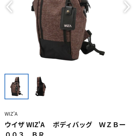
WIZ'A
ウイザ WIZ'A ボディバッグ ＷＺＢー
００３ ＢＲ