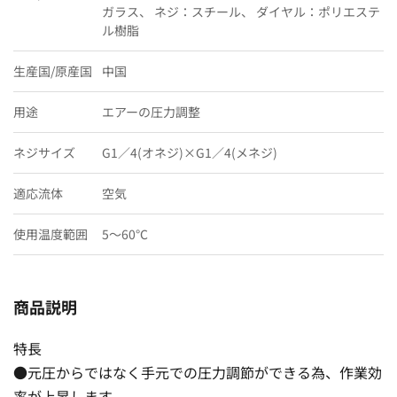
ガラス、 ネジ：スチール、 ダイヤル：ポリエステ
ル樹脂
生産国/原産国
中国
用途
エアーの圧力調整
ネジサイズ
G1／4(オネジ)×G1／4(メネジ)
適応流体
空気
使用温度範囲
5〜60℃
商品説明
特長
●元圧からではなく手元での圧力調節ができる為、作業効
率が上昇します。