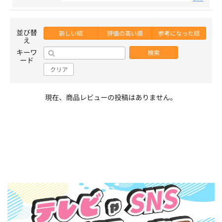
並び替
新しい順
評価の高い順
参考になった順
え
キーワ
検索
ード
クリア
現在、商品レビューの投稿はありません。