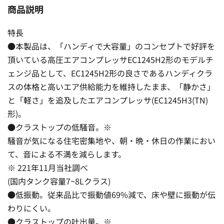
商品説明
特長
●本製品は、「ハンディで大容量」のコンセプトで好評を
頂いている高圧エアコンプレッサEC1245H2形のモデルチ
ェンジ品として、EC1245H2形の良さであるハンディクラ
スの体格と高いエア供給能力を維持したまま、「静かさ」
と「軽さ」を追及したエアコンプレッサ(EC1245H3(TN)
形)。
●クラストップの低騒音。※
騒音が気になる住宅密集地や、朝・晩・休日の作業におい
て、音による不満を減らします。
※ 221年11月当社調べ
(国内タンク容量7~8Lクラス)
●低振動。従来品比で振動値69%減で、床や壁に振動が伝
わりにくい。
●クラストップの吐出量。※