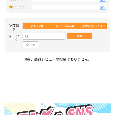
0件
並び替
新しい順
評価の高い順
参考になった順
え
キーワ
検索
ード
クリア
現在、商品レビューの投稿はありません。