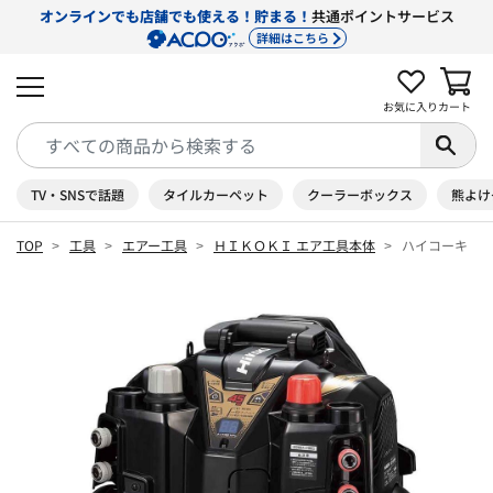
オンラインでも店舗でも使える！貯まる！
共通ポイントサービス
詳細はこちら
お気に入り
カート
TV・SNSで話題
タイルカーペット
クーラーボックス
熊よけ
TOP
工具
エアー工具
ＨＩＫＯＫＩ エア工具本体
ハイコーキ HiK