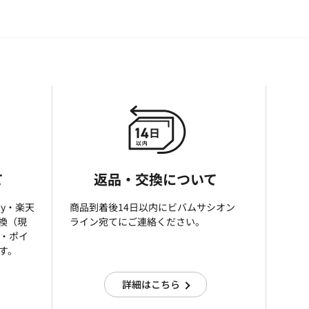
て
返品・交換について
ay・楽天
商品到着後14日以内にビバムサシオン
引換（現
ライン宛てにご連絡ください。
済・ポイ
す。
詳細はこちら