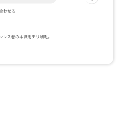
合わせる
ンレス巻の本職用チリ刷毛。