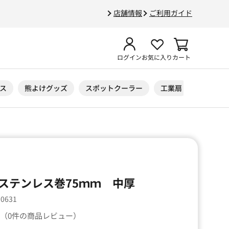
店舗情報
ご利用ガイド
ログイン
お気に入り
カート
ス
熊よけグッズ
スポットクーラー
工業扇
ニトリル
ステンレス巻75ｍｍ 中厚
90631
（0件の商品レビュー）