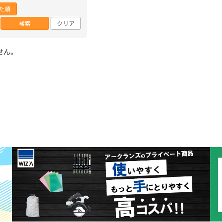
た順
検索
クリア
せん。