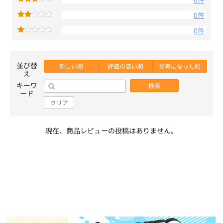
0件
0件
並び替
新しい順
評価の高い順
参考になった順
え
キーワ
検索
ード
クリア
現在、商品レビューの投稿はありません。