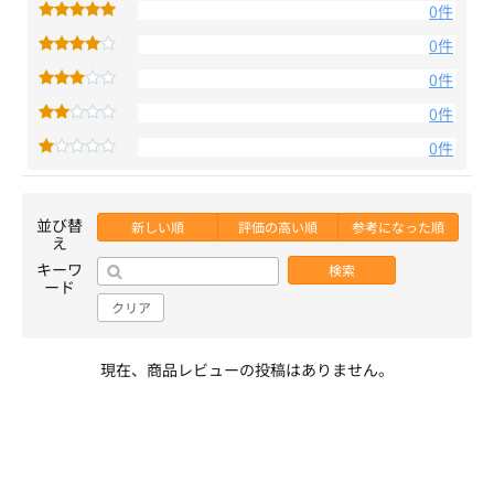
0件
0件
0件
0件
0件
並び替
新しい順
評価の高い順
参考になった順
え
キーワ
検索
ード
クリア
現在、商品レビューの投稿はありません。