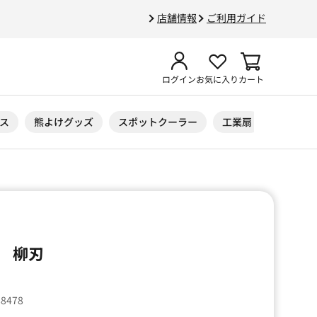
店舗情報
ご利用ガイド
ログイン
お気に入り
カート
ス
熊よけグッズ
スポットクーラー
工業扇
ニトリル
 柳刃
88478