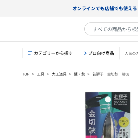
オンラインでも店舗でも使える
カテゴリーから探す
プロ向け商品
人気の
TOP
工具
大工道具
鋸・鋏
若獅子 金切鋏 柳刃