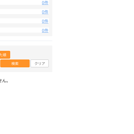
0件
0件
0件
0件
た順
検索
クリア
せん。