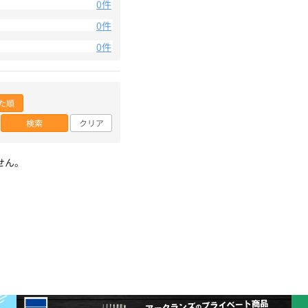
0件
0件
0件
た順
検索
クリア
せん。