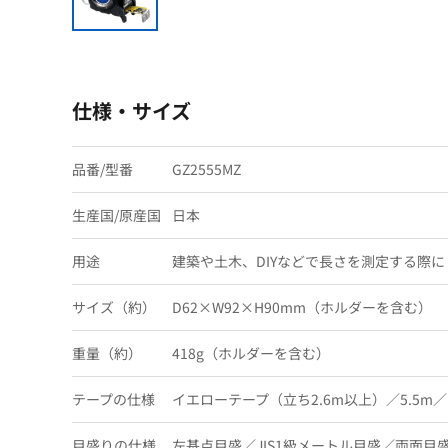
仕様・サイズ
品番/型番
GZ2555MZ
生産国/原産国
日本
用途
建築や土木、DIYなどで長さを測定する際に
サイズ（約）
D62×W92×H90mm（ホルダーを含む）
重量（約）
418g（ホルダーを含む）
テープの仕様
イエローテープ（立ち2.6m以上）／5.5
目盛りの仕様
左基点目盛／JIS1級メートル目盛／両面目