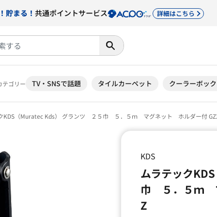
！貯まる！
共通ポイントサービス
詳細はこちら
TV・SNSで話題
タイルカーペット
クーラーボック
カテゴリー
KDS（Muratec Kds） グランツ ２５巾 ５．５ｍ マグネット ホルダー付 GZ2
KDS
ムラテックKDS（
巾 ５．５ｍ マ
Z