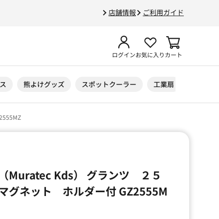
店舗情報
ご利用ガイド
ログイン
お気に入り
カート
ス
熊よけグッズ
スポットクーラー
工業扇
ニトリル
555MZ
Muratec Kds） グランツ ２５
グネット ホルダー付 GZ2555M