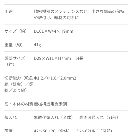
用途
精密機器のメンテナンスなど、小さな部品の保持
や取付け、線材の切断に
サイズ（約）
D101×W44×H9mm
重量（約）
41g
頭部サイズ
D29×W11×H7mm 刃長
（約）
切断能力（軟鉄
Φ1.2／Φ1.6／2.0mm2
線（針金）／銅
線／より線）
刃・本体の材質
機械構造用炭素鋼
焼入れ
無酸化焼入れ（全体） 高周波焼入れ（刃部）
硬度
42〜50HRC（全体） 56〜62HRC（刃部）