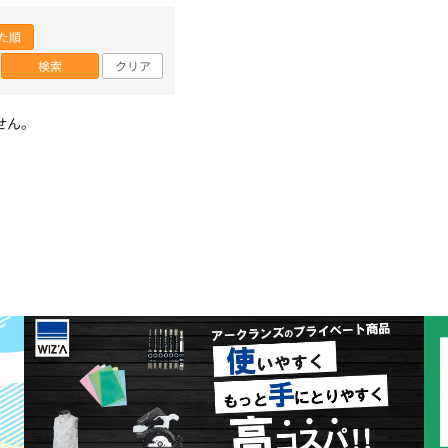
た順
検索
クリア
せん。