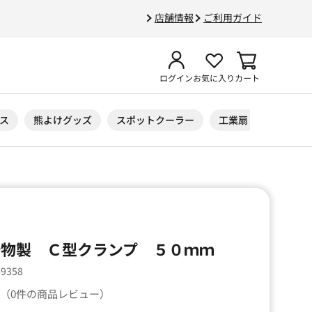
店舗情報
ご利用ガイド
ログイン
お気に入り
カート
ス
熊よけグッズ
スポットクーラー
工業扇
ニトリル
A 鋳物製 Ｃ型クランプ ５０ｍｍ
69358
（0件の商品レビュー）