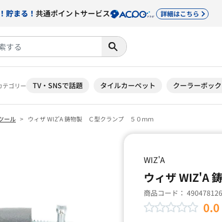
！貯まる！
共通ポイントサービス
詳細はこちら
TV・SNSで話題
タイルカーペット
クーラーボック
カテゴリー
ツール
ウィザ WIZ'A 鋳物製 Ｃ型クランプ ５０ｍｍ
WIZ'A
ウィザ WIZ'
商品コード：
49047812
0.0