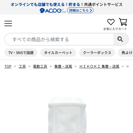
オンラインでも店舗でも使える！貯まる！
共通ポイントサービス
詳細はこちら
お気に入り
カート
TV・SNSで話題
タイルカーペット
クーラーボックス
熊よけ
TOP
工具
電動工具
集塵・送風
ＨＩＫＯＫＩ 集塵・送風
Hi