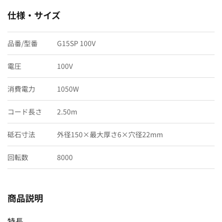
仕様・サイズ
品番/型番
G15SP 100V
電圧
100V
消費電力
1050W
コード長さ
2.50m
砥石寸法
外径150×最大厚さ6×穴径22mm
回転数
8000
商品説明
特長