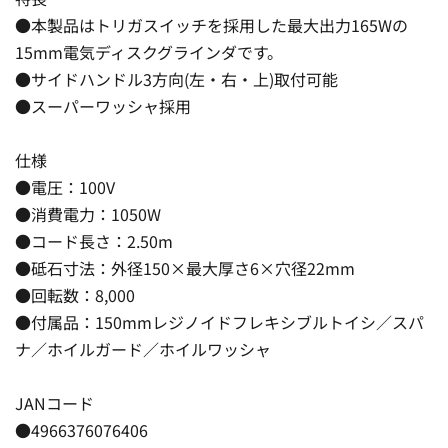
●本製品はトリガスイッチを採用した最大出力165Wの
15mm電気ディスクグラインダです。
●サイドハンドル3方向(左・右・上)取付可能
●スーパーワッシャ採用
仕様
●電圧：100V
●消費電力：1050W
●コード長さ：2.50m
●砥石寸法：外径150×最大厚さ6×穴径22mm
●回転数：8,000
●付属品：150mmレジノイドフレキシブルトイシ／スパ
ナ／ホイルガード／ホイルワッシャ
JANコード
●4966376076406