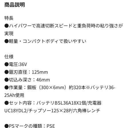
商品説明
特長
●ハイパワーで高速切断スピードと重負荷時の粘り強さが
実現
●軽量・コンパクトボディで扱いやすい
仕様
●電圧:36V
●鋸刃直径：125mm
●切込み深さ：46mm
●作業量：鋼板（300×6mm）約320本※バッテリ36-
25Ah使用
●セット内容：バッテリBSL36A18X1個/充電器
UC18YDL2/チップソー125×28P/六角棒レンチ
●PSマークの種類：PSE