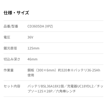
仕様・サイズ
品番/型番
CD3605DA (XPZ)
電圧
36V
鋸刃直径
125mm
切込み深さ
46mm
作業量
鋼板（300×6mm）約320本※バッテリ36-25Ah
使用
セット内容
バッテリBSL36A18X1個／充電器UC18YDL2／チッ
プソー125×28P／六角棒レンチ