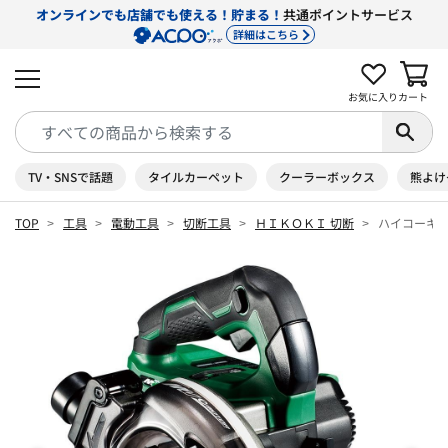
オンラインでも店舗でも使える！貯まる！
共通ポイントサービス
詳細はこちら
お気に入り
カート
TV・SNSで話題
タイルカーペット
クーラーボックス
熊よけ
TOP
工具
電動工具
切断工具
ＨＩＫＯＫＩ 切断
ハイコーキ H