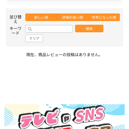
並び替
新しい順
評価の高い順
参考になった順
え
キーワ
検索
ード
クリア
現在、商品レビューの投稿はありません。