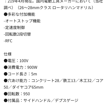
：219年4月現在。国内電動工具メーカーにおいて（当社
調べ）（26〜28mmクラス ロータリハンマドリル）
●多彩な付加機能
-オートストップ機能
-定速度制御
-回転数2段切替
-RFC
仕様
●電圧：100V
●消費電力：900W
●コード長さ：5m
●穴あけ能力：コンクリート28／鉄工13／木工32／コア
50／ダイヤコア65mm
●回転数：950
●付属品：サイドハンドル／デプスゲージ