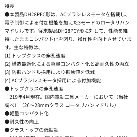
特長
●本製品DH28PEC形は、ACブラシレスモータを搭載し、
電子制御による付加機能を加えた3モードのロータリハン
マドリルです。従来製品DH28PCY形に対して、性能を維
持したままコンパクト化を図り、操作性を向上させていま
す。主な特徴は、
(1) トップクラスの穿孔速度
(2) 構造最適化による軽量コンパクト化と高耐久性の両立
(3) 防振ハンドル採用により振動値を低減
(4) ACブラシレスモータ採用による付加機能
●トップクラスの穿孔速度
：219年4月現在。国内電動工具メーカーにおいて（当社
調べ）（26〜28mmクラス ロータリハンマドリル）
●軽量コンパクト化
●耐久性の向上
●クラストップの低振動