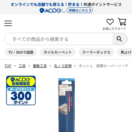
オンラインでも店舗でも使える！貯まる！
共通ポイントサービス
詳細はこちら
お気に入り
カート
TV・SNSで話題
タイルカーペット
クーラーボックス
熊よけ
TOP
工具
電動工具
丸ノコ定規
ボッシュ 超硬セーバーソーブレ