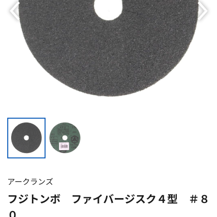
アークランズ
フジトンボ ファイバージスク４型 ＃８
０