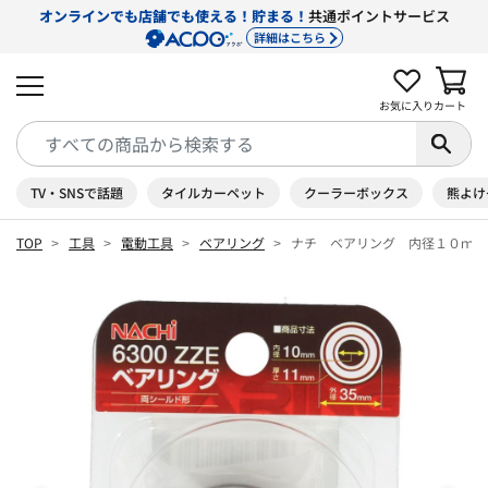
オンラインでも店舗でも使える！貯まる！
共通ポイントサービス
詳細はこちら
お気に入り
カート
TV・SNSで話題
タイルカーペット
クーラーボックス
熊よけ
TOP
工具
電動工具
ベアリング
ナチ ベアリング 内径１０ｍｍ 