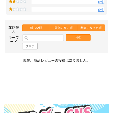
0件
0件
並び替
新しい順
評価の高い順
参考になった順
え
キーワ
検索
ード
クリア
現在、商品レビューの投稿はありません。