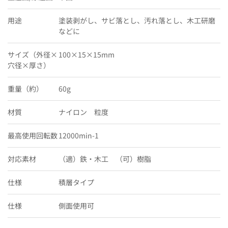
用途
塗装剥がし、サビ落とし、汚れ落とし、木工研磨
などに
サイズ（外径×
100×15×15mm
穴径×厚さ）
重量（約）
60g
材質
ナイロン 粒度
最高使用回転数
12000min-1
対応素材
（適）鉄・木工 （可）樹脂
仕様
積層タイプ
仕様
側面使用可