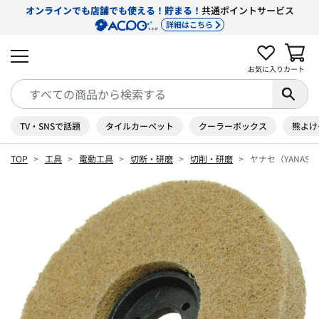
オンラインでも店舗でも使える！貯まる！
共通ポイントサービス
詳細はこちら
お気に入り
カート
TV・SNSで話題
タイルカーペット
クーラーボックス
熊よけ
TOP
工具
電動工具
切断・研磨
切削・研磨
ヤナセ（YANAS