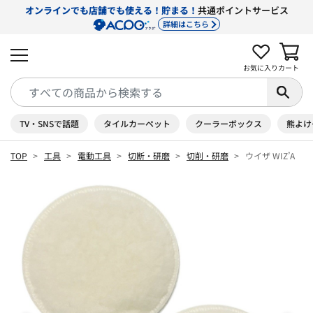
オンラインでも店舗でも使える！貯まる！
共通ポイントサービス
詳細はこちら
お気に入り
カート
TV・SNSで話題
タイルカーペット
クーラーボックス
熊よけ
TOP
工具
電動工具
切断・研磨
切削・研磨
ウイザ WIZ’A