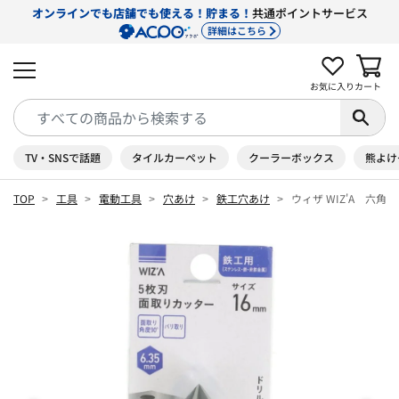
オンラインでも店舗でも使える！貯まる！
共通ポイントサービス
詳細はこちら
お気に入り
カート
TV・SNSで話題
タイルカーペット
クーラーボックス
熊よけ
TOP
工具
電動工具
穴あけ
鉄工穴あけ
ウィザ WIZ'A 六