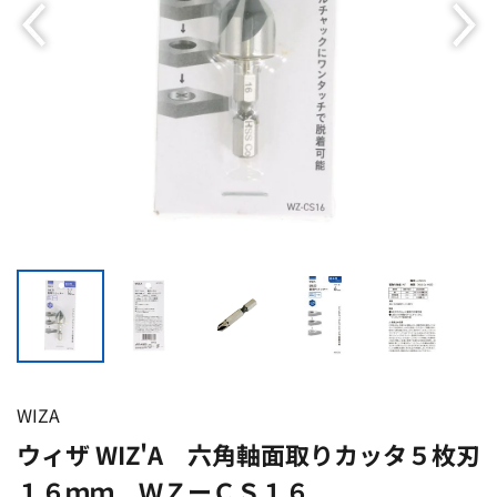
WIZA
ウィザ WIZ'A 六角軸面取りカッタ５枚刃
１６ｍｍ ＷＺーＣＳ１６