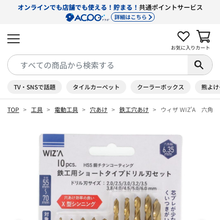
オンラインでも店舗でも使える！貯まる！
共通ポイントサービス
詳細はこちら
お気に入り
カート
TV・SNSで話題
タイルカーペット
クーラーボックス
熊よけ
TOP
工具
電動工具
穴あけ
鉄工穴あけ
ウィザ WIZ'A 六