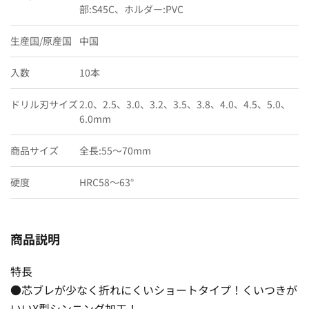
部:S45C、ホルダー:PVC
生産国/原産国
中国
入数
10本
ドリル刃サイズ
2.0、2.5、3.0、3.2、3.5、3.8、4.0、4.5、5.0、
6.0mm
商品サイズ
全長:55〜70mm
硬度
HRC58〜63°
商品説明
特長
●芯ブレが少なく折れにくいショートタイプ！くいつきが
いいX型シンニング加工！