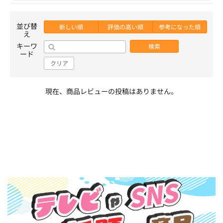
並び替
新しい順
評価の高い順
参考になった順
え
キーワ
検索
ード
クリア
現在、商品レビューの投稿はありません。