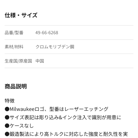
仕様・サイズ
品番/型番
49-66-6268
素材/材料
クロムモリブデン鋼
生産国/原産国
中国
商品説明
特徴
●Milwaukeeロゴ、型番はレーザーエッチング
●サイズ表記は彫り込み&インク注入で識別が用意に
●ケースなし
●鍛造製法により高トルクに対応した強度と耐久性を実