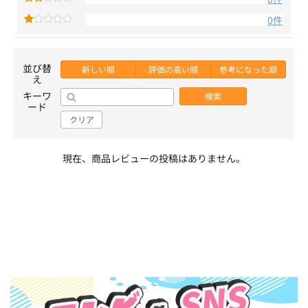
0件
並び替
新しい順
評価の高い順
参考になった順
え
キーワ
検索
ード
クリア
現在、商品レビューの投稿はありません。