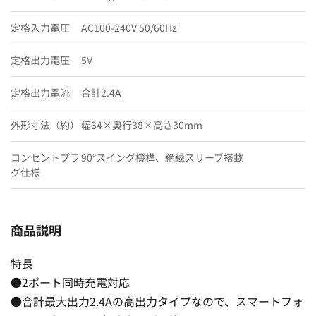
定格入力電圧
AC100-240V 50/60Hz
定格出力電圧
5V
定格出力電流
合計2.4A
外形寸法（約）
幅34×奥行38×高さ30mm
コンセントプラ
90°スイング機構、絶縁スリーブ搭載
グ仕様
商品説明
特長
●2ポート同時充電対応
●合計最大出力2.4Aの高出力タイプなので、スマートフォ