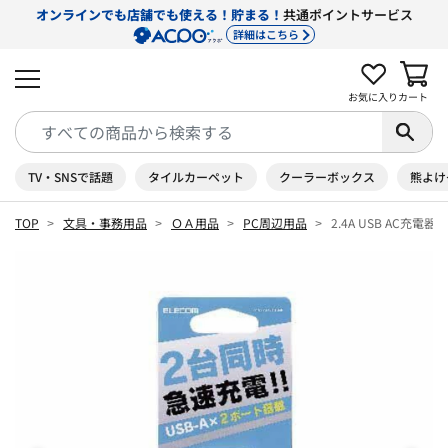
オンラインでも店舗でも使える！貯まる！
共通ポイントサービス
詳細はこちら
お気に入り
カート
TV・SNSで話題
タイルカーペット
クーラーボックス
熊よけ
TOP
文具・事務用品
ＯＡ用品
PC周辺用品
2.4A USB AC充電器 M