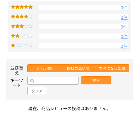
0件
0件
0件
0件
0件
並び替
新しい順
評価の高い順
参考になった順
え
キーワ
検索
ード
クリア
現在、商品レビューの投稿はありません。