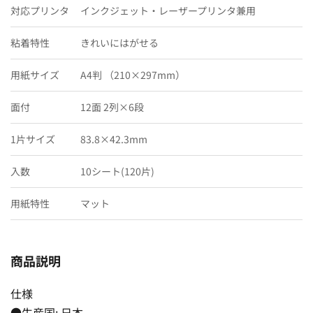
対応プリンタ
インクジェット・レーザープリンタ兼用
粘着特性
きれいにはがせる
用紙サイズ
A4判 （210×297mm）
面付
12面 2列×6段
1片サイズ
83.8×42.3mm
入数
10シート(120片)
用紙特性
マット
商品説明
仕様
●生産国: 日本