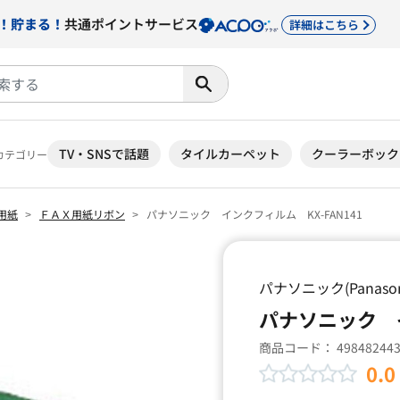
！貯まる！
共通ポイントサービス
詳細はこちら
TV・SNSで話題
タイルカーペット
クーラーボック
カテゴリー
真用紙
ＦＡＸ用紙リボン
パナソニック インクフィルム KX-FAN141
パナソニック(Panason
パナソニック イ
商品コード：
49848244
0.0