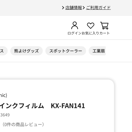
店舗情報
ご利用ガイド
ログイン
お気に入り
カート
ス
熊よけグッズ
スポットクーラー
工業扇
ニトリル
ic)
ンクフィルム KX-FAN141
33649
（0件の商品レビュー）