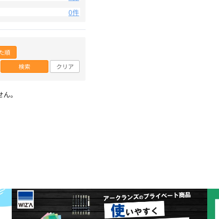
0件
た順
検索
クリア
せん。