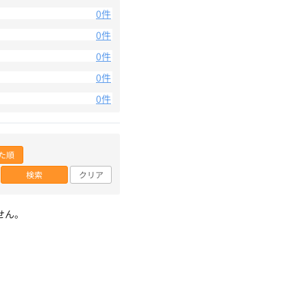
0件
0件
0件
0件
0件
た順
検索
クリア
せん。