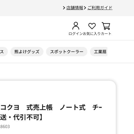
店舗情報
ご利用ガイド
ログイン
お気に入り
カート
ス
熊よけグッズ
スポットクーラー
工業扇
ニトリル
】コクヨ 式売上帳 ノート式 チｰ
直送・代引不可】
08603