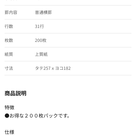
罫内容
普通横罫
行数
31行
枚数
200枚
紙質
上質紙
寸法
タテ257ｘヨコ182
商品説明
特徴
●お得な２００枚パックです。
仕様