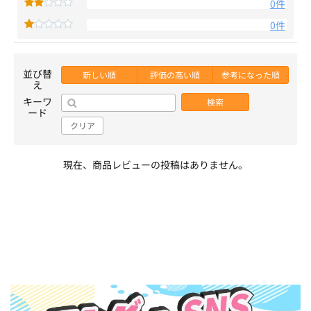
0件
0件
並び替
新しい順
評価の高い順
参考になった順
え
キーワ
検索
ード
クリア
現在、商品レビューの投稿はありません。