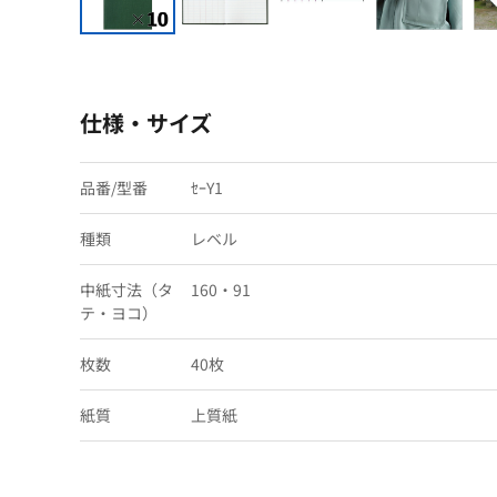
仕様・サイズ
品番/型番
ｾｰY1
種類
レベル
中紙寸法（タ
160・91
テ・ヨコ）
枚数
40枚
紙質
上質紙