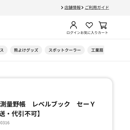
店舗情報
ご利用ガイド
ログイン
お気に入り
カート
ス
熊よけグッズ
スポットクーラー
工業扇
ニトリル
】測量野帳 レベルブック セーＹ
送・代引不可】
10316