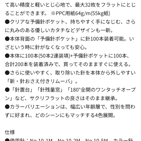
て高い精度と軽いとじ心地で、最大32枚をフラットにとじ
ることができます。 ※PPC用紙64g/m(55kg紙)
●クリアな予備針ポケット、持ちやすく手になじむ、さら
に丸みのある優しいカタチなどデザインも一新。
●本体背面の「予備針ポケット」に針100本装着可能。い
ざという時に針がなくなっても安心。
●本体に100本(50本2連装填)+予備針ポケットに100本、
合計200本を装着済みで、買ってそのまますぐに使える。
●さらに使いやすく、取り除いた針を本体から外しやすい
「新・針おさえ付きリムーバ」。
●「針置台」「針残量窓」「180°全開のワンタッチオープ
ン」など、サクリフラットの良さはそのまま継承。
●カラーバリエーションは、幅広い年齢層で、性別を問わ
ずに好まれ、どのシーンにもマッチする4色展開。
仕様
●使用針：No.10-1M、No.10-2M、No.10-5M、カラー針