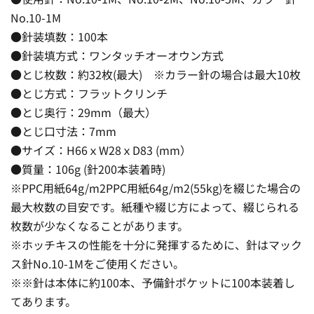
No.10-1M
●針装填数：100本
●針装填方式：ワンタッチオーオウン方式
●とじ枚数：約32枚(最大) ※カラー針の場合は最大10枚
●とじ方式：フラットクリンチ
●とじ奥行：29mm（最大）
●とじ口寸法：7mm
●サイズ：H66ｘW28ｘD83 (mm）
●質量：106g (針200本装着時)
※PPC用紙64g/m2PPC用紙64g/m2(55kg)を綴じた場合の
最大枚数の目安です。紙種や綴じ方によって、綴じられる
枚数が少なくなることがあります。
※ホッチキスの性能を十分に発揮するために、針はマック
ス針No.10-1Mをご使用ください。
※※針は本体に約100本、予備針ポケットに100本装着し
てあります。