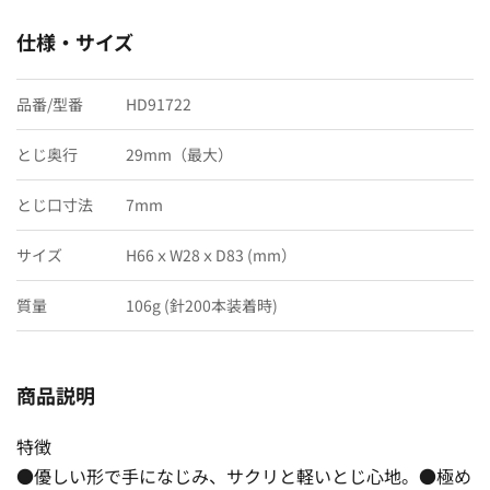
仕様・サイズ
品番/型番
HD91722
とじ奥行
29mm（最大）
とじ口寸法
7mm
サイズ
H66ｘW28ｘD83 (mm）
質量
106g (針200本装着時)
商品説明
特徴
●優しい形で手になじみ、サクリと軽いとじ心地。●極め