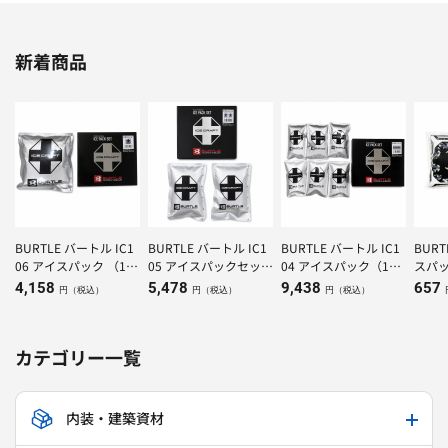
新着商品
BURTLE バートル IC1
BURTLE バートル IC1
BURTLE バートル IC1
BUR
06 アイスパック （1K
05 アイスパックセット
04 アイスパック（150
スパッ
g）×1個
（500g）×２個
g）×6個
4,158
5,478
9,438
657
円（税込）
円（税込）
円（税込）
カテゴリー一覧
内装・建築資材