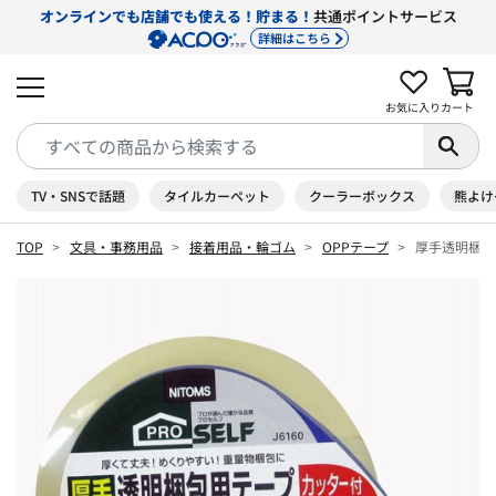
オンラインでも店舗でも使える！貯まる！
共通ポイントサービス
詳細はこちら
お気に入り
カート
TV・SNSで話題
タイルカーペット
クーラーボックス
熊よけ
TOP
文具・事務用品
接着用品・輪ゴム
OPPテープ
厚手透明梱包