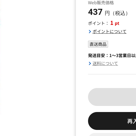
Web販売価格
437
円（税込）
1
pt
ポイント：
ポイントについて
直送商品
発送目安：1～3営業日
送料について
再