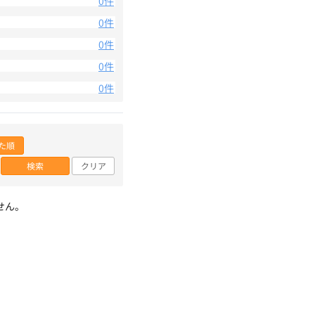
0件
0件
0件
0件
0件
た順
検索
クリア
せん。