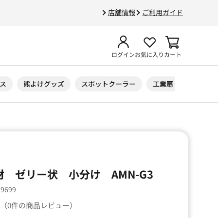
店舗情報
ご利用ガイド
ログイン
お気に入り
カート
ス
熊よけグッズ
スポットクーラー
工業扇
ニトリル
 ゼリー状 小分け AMN-G3
59699
（0件の商品レビュー）