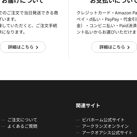
お届けについて
お支払いについ
までのご注文で当日発送できる商
クレジットカード・Amazon P
ざいます。
ぺイ・d払い・PayPay・代金
録していただくと、ご注文手続
金）・コンビニ払い・Paid決
単になります。
ント払いからお選びいただけま
詳細はこちら
詳細はこちら
関連サイト
ご注文について
ビバホーム公式サイト
よくあるご質問
アークランズオンライン
アークオアシス公式サイト