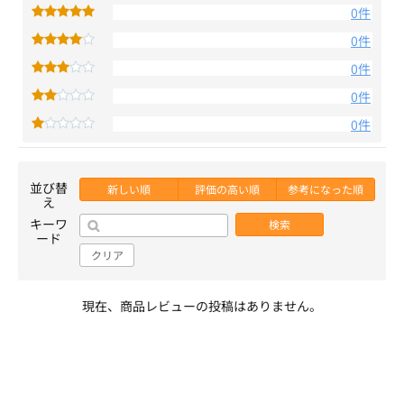
0件
0件
0件
0件
0件
並び替
新しい順
評価の高い順
参考になった順
え
キーワ
検索
ード
クリア
現在、商品レビューの投稿はありません。