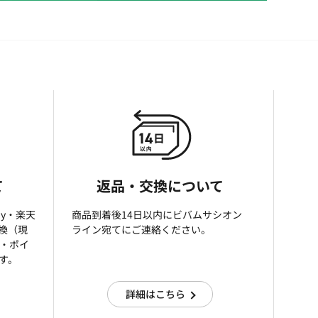
て
返品・交換について
ay・楽天
商品到着後14日以内にビバムサシオン
引換（現
ライン宛てにご連絡ください。
済・ポイ
す。
詳細はこちら