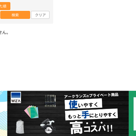
た順
検索
クリア
せん。