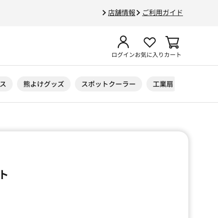
店舗情報
ご利用ガイド
ログイン
お気に入り
カート
ス
熊よけグッズ
スポットクーラー
工業扇
ニトリル
ト