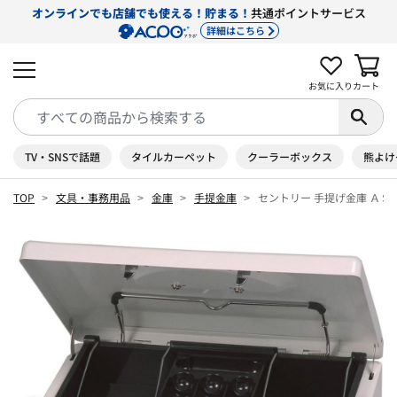
オンラインでも店舗でも使える！貯まる！
共通ポイントサービス
詳細はこちら
お気に入り
カート
TV・SNSで話題
タイルカーペット
クーラーボックス
熊よけ
TOP
文具・事務用品
金庫
手提金庫
セントリー 手提げ金庫 ＡＳＢ