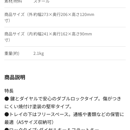
素材/材料
スチール
商品サイズ（外
約幅273×奥行206×高さ120mm
寸）
商品サイズ（内
約幅241×奥行162×高さ90mm
寸）
重量(約)
2.1kg
商品説明
特長
● 鍵とダイヤルで安心のダブルロックタイプ。傷がつき
にくい焼付け塗装の堅牢タイプ。
●トレイの下はフリースペース。通帳や書類などの保管に
最適（A5サイズ収納可）
●ロックタイプ: ダイヤルキー＆フラットキー