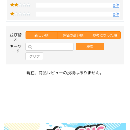
0件
0件
並び替
新しい順
評価の高い順
参考になった順
え
キーワ
検索
ード
クリア
現在、商品レビューの投稿はありません。