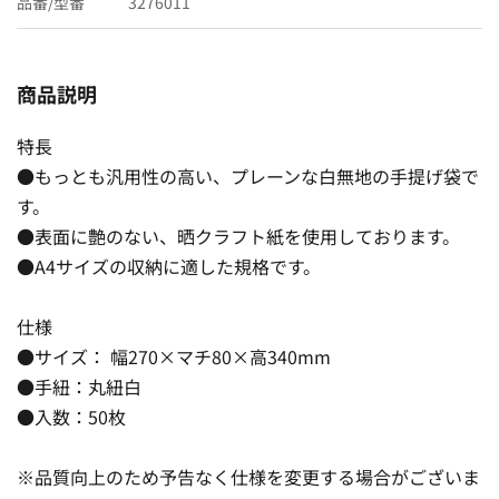
品番/型番
3276011
商品説明
特長
●もっとも汎用性の高い、プレーンな白無地の手提げ袋で
す。
●表面に艶のない、晒クラフト紙を使用しております。
●A4サイズの収納に適した規格です。
仕様
●サイズ： 幅270×マチ80×高340mm
●手紐：丸紐白
●入数：50枚
※品質向上のため予告なく仕様を変更する場合がございま