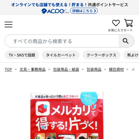
オンラインでも店舗でも使える！貯まる！
共通ポイントサービス
詳細はこちら
お気に入り
カート
TV・SNSで話題
タイルカーペット
クーラーボックス
熊よけ
TOP
文具・事務用品
包装用品・紙袋
包装用品
梱包資材
メル