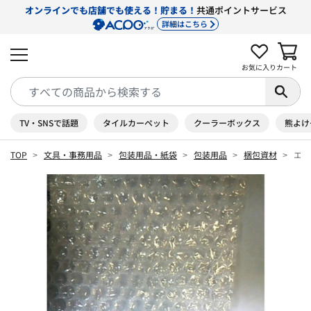
オンラインでも店舗でも使える！貯まる！
共通ポイントサービス
詳細はこちら
お気に入り
カート
TV・SNSで話題
タイルカーペット
クーラーボックス
熊よけ
TOP
文具・事務用品
包装用品・紙袋
包装用品
梱包資材
エア