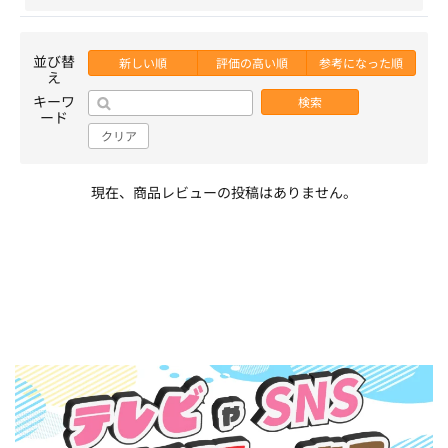
並び替
新しい順
評価の高い順
参考になった順
え
キーワ
検索
ード
クリア
現在、商品レビューの投稿はありません。