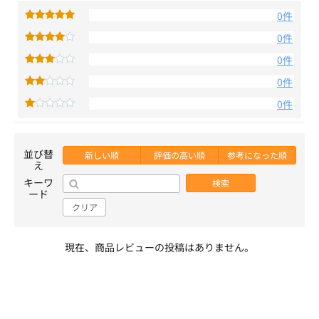
0件
0件
0件
0件
0件
並び替
新しい順
評価の高い順
参考になった順
え
キーワ
検索
ード
クリア
現在、商品レビューの投稿はありません。