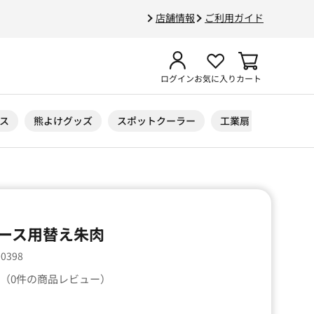
店舗情報
ご利用ガイド
ログイン
お気に入り
カート
ス
熊よけグッズ
スポットクーラー
工業扇
ニトリル
ース用替え朱肉
00398
（0件の商品レビュー）