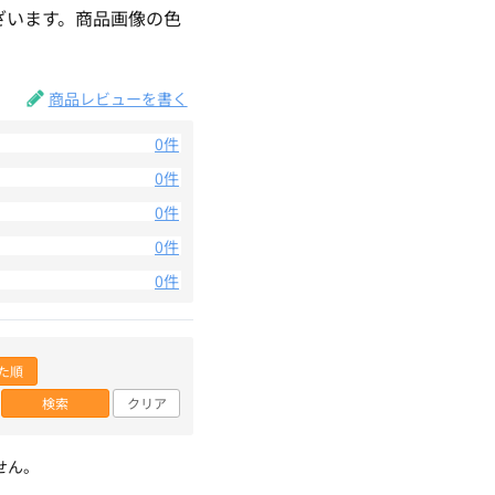
ざいます。商品画像の色
。
商品レビューを書く
0件
0件
0件
0件
0件
た順
検索
クリア
せん。