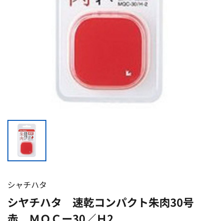
シャチハタ
シヤチハタ 速乾コンパクト朱肉30号
赤 ＭＱＣー30／Ｈ2