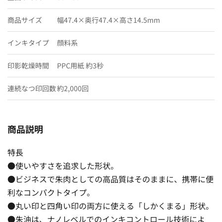
商品サイズ
幅47.4×奥行47.4×高さ14.5mm
インキタイプ
顔料系
印影乾燥時間
PPC用紙 約3秒
連続なつ印回数
約2,000回
商品説明
特長
●使いやすさを追求した形状。
●ビジネスで朱肉としての高品質はそのままに、携帯に便
利なコンパクトタイプ。
●丸い印と四角い印の両方に使える「しかくまる」形状。
●朱油は、ナノレベルでのインキコントロール技術によ