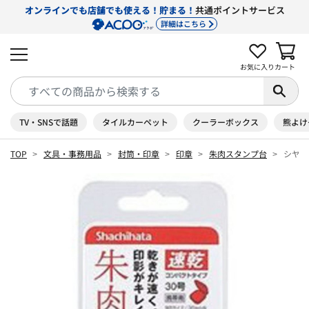
オンラインでも店舗でも使える！貯まる！
共通ポイントサービス
詳細はこちら
お気に入り
カート
TV・SNSで話題
タイルカーペット
クーラーボックス
熊よけ
TOP
文具・事務用品
封筒・印章
印章
朱肉スタンプ台
シヤチ